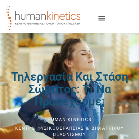
Τηλεργασία Και Στάση
Σώματος: Τί Να
Προσέχουμε;
HUMAN KINETICS
ΚΕΝΤΡΟ ΦΥΣΙΚΟΘΕΡΑΠΕΙΑΣ & ΒΙΟΪΑΤΡΙΚΟΥ
ΒΕΛΟΝΙΣΜΟΥ