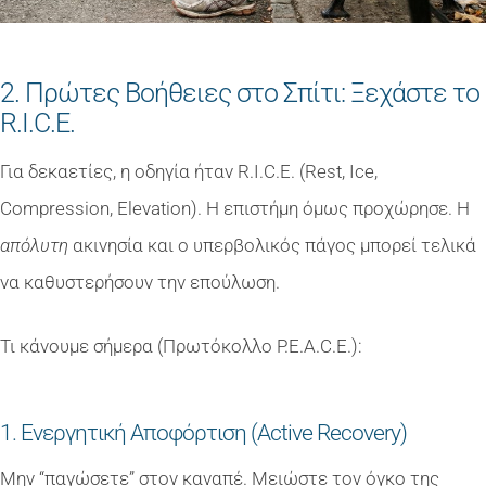
2. Πρώτες Βοήθειες στο Σπίτι: Ξεχάστε το
R.I.C.E.
Για δεκαετίες, η οδηγία ήταν R.I.C.E. (Rest, Ice,
Compression, Elevation). Η επιστήμη όμως προχώρησε. Η
απόλυτη
ακινησία και ο υπερβολικός πάγος μπορεί τελικά
να καθυστερήσουν την επούλωση.
Τι κάνουμε σήμερα (Πρωτόκολλο P.E.A.C.E.):
1. Ενεργητική Αποφόρτιση (Active Recovery)
Μην “παγώσετε” στον καναπέ. Μειώστε τον όγκο της